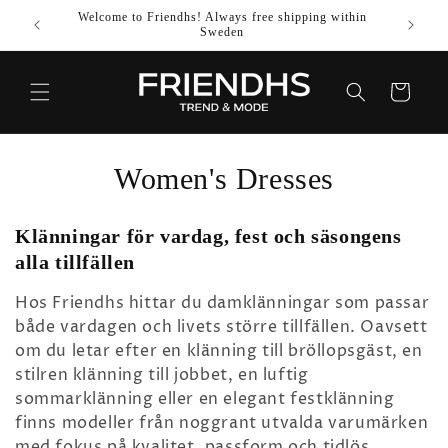
SKIP TO
Welcome to Friendhs! Always free shipping within
Use co
CONTENT
Sweden
Cart
C
Women's Dresses
o
Klänningar för vardag, fest och säsongens
l
alla tillfällen
l
Hos Friendhs hittar du damklänningar som passar
både vardagen och livets större tillfällen. Oavsett
e
om du letar efter en klänning till bröllopsgäst, en
c
stilren klänning till jobbet, en luftig
sommarklänning eller en elegant festklänning
t
finns modeller från noggrant utvalda varumärken
med fokus på kvalitet, passform och tidlös