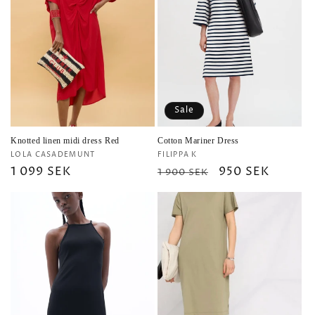
Sale
Knotted linen midi dress Red
Cotton Mariner Dress
Vendor:
Vendor:
LOLA CASADEMUNT
FILIPPA K
Regular
1 099 SEK
Regular
Sale
950 SEK
1 900 SEK
price
price
price