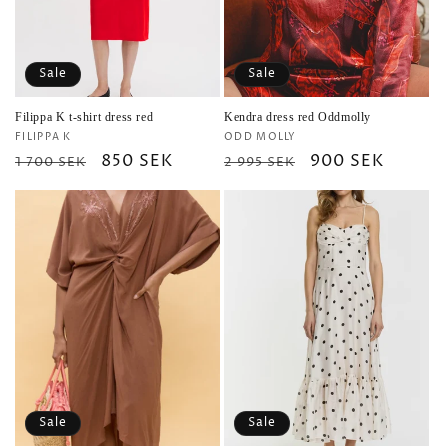
Sale
Sale
Filippa K t-shirt dress red
Kendra dress red Oddmolly
Vendor:
Vendor:
FILIPPA K
ODD MOLLY
Regular
Sale
850 SEK
Regular
Sale
900 SEK
1 700 SEK
2 995 SEK
price
price
price
price
Sale
Sale