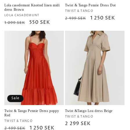
Lola casedemunt Knotted linen midi
Twist & Tango Pennie Dress Dot
dress Brown
Vendor:
TWIST & TANGO
Vendor:
LOLA CASADEMUNT
Regular
Sale
1 250 SEK
2 499 SEK
Regular
Sale
550 SEK
1 099 SEK
price
price
price
price
Sale
Twist & Tango Pennie Dress poppy
Twist &Tango Lou dress Beige
Red
Vendor:
TWIST & TANGO
Vendor:
TWIST & TANGO
Regular
2 299 SEK
Regular
Sale
1 250 SEK
2 499 SEK