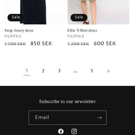
Sale
Sale
Strap Jersey dress
Effie T-Shirt dress
Vendor:
Vendor:
FILIPPA K
FILIPPA K
Regular
Sale
850 SEK
Regular
Sale
600 SEK
1 700 SEK
1 200 SEK
price
price
price
price
1
…
2
3
5
Subscribe to our newsletter
Email
Facebook
Instagram