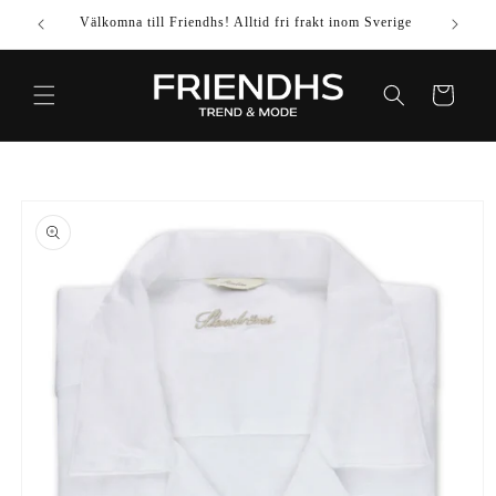
VIDARE
Välkomna till Friendhs! Alltid fri frakt inom Sverige
Använd k
TILL
INNEHÅLL
Varukorg
IDARE TILL
DUKTINFORMATION