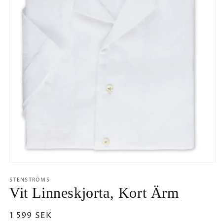
Öppna
mediet
1
STENSTRÖMS
i
Vit Linneskjorta, Kort Ärm
modalfönster
Ordinarie
1 599 SEK