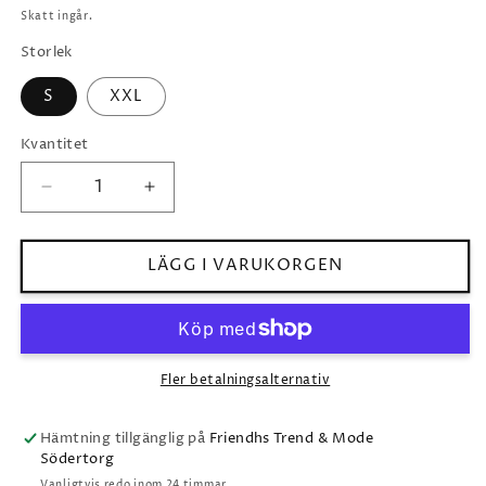
pris
Skatt ingår.
Storlek
S
XXL
Kvantitet
Minska
Öka
kvantitet
kvantitet
för
för
Vit
Vit
LÄGG I VARUKORGEN
Linneskjorta,
Linneskjorta,
Kort
Kort
Ärm
Ärm
Fler betalningsalternativ
Hämtning tillgänglig på
Friendhs Trend & Mode
Södertorg
Vanligtvis redo inom 24 timmar