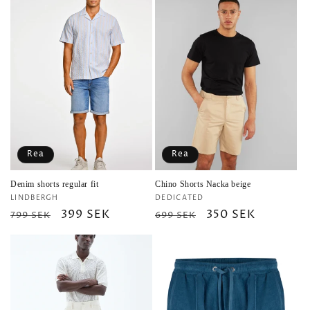
Rea
Rea
Denim shorts regular fit
Chino Shorts Nacka beige
Säljare:
Säljare:
LINDBERGH
DEDICATED
Ordinarie
Försäljningspris
399 SEK
Ordinarie
Försäljningspris
350 SEK
799 SEK
699 SEK
pris
pris