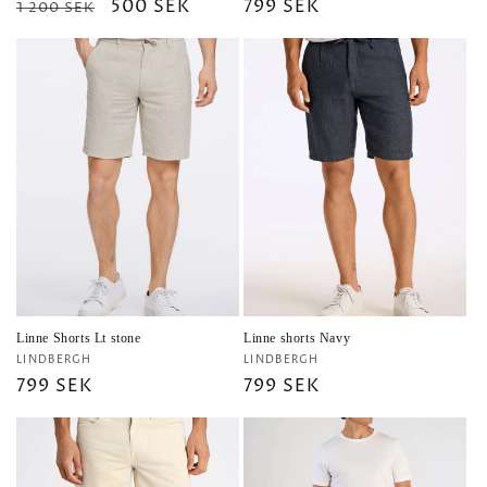
Ordinarie
Försäljningspris
500 SEK
Ordinarie
799 SEK
1 200 SEK
pris
pris
Linne Shorts Lt stone
Linne shorts Navy
Säljare:
Säljare:
LINDBERGH
LINDBERGH
Ordinarie
799 SEK
Ordinarie
799 SEK
pris
pris