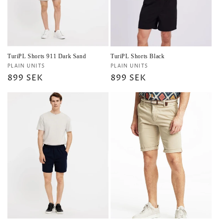
TuriPL Shorts 911 Dark Sand
TuriPL Shorts Black
Säljare:
Säljare:
PLAIN UNITS
PLAIN UNITS
Ordinarie
899 SEK
Ordinarie
899 SEK
pris
pris