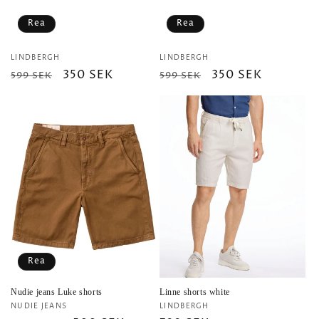
e
Rea
Rea
r
Säljare:
Säljare:
LINDBERGH
LINDBERGH
Ordinarie
Försäljningspris
350 SEK
Ordinarie
Försäljningspris
350 SEK
599 SEK
i
599 SEK
pris
pris
e
:
Rea
Nudie jeans Luke shorts
Linne shorts white
Säljare:
Säljare:
NUDIE JEANS
LINDBERGH