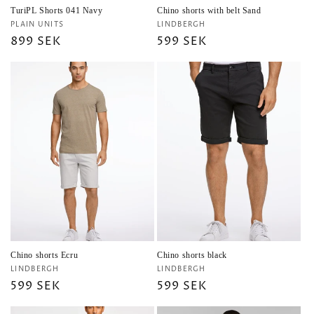
TuriPL Shorts 041 Navy
Chino shorts with belt Sand
Säljare:
Säljare:
PLAIN UNITS
LINDBERGH
Ordinarie
899 SEK
Ordinarie
599 SEK
pris
pris
Chino shorts Ecru
Chino shorts black
Säljare:
Säljare:
LINDBERGH
LINDBERGH
Ordinarie
599 SEK
Ordinarie
599 SEK
pris
pris