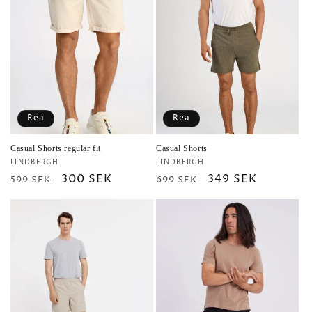
Rea
Rea
Casual Shorts regular fit
Casual Shorts
Säljare:
Säljare:
LINDBERGH
LINDBERGH
Ordinarie
Försäljningspris
300 SEK
Ordinarie
Försäljningspris
349 SEK
599 SEK
699 SEK
pris
pris