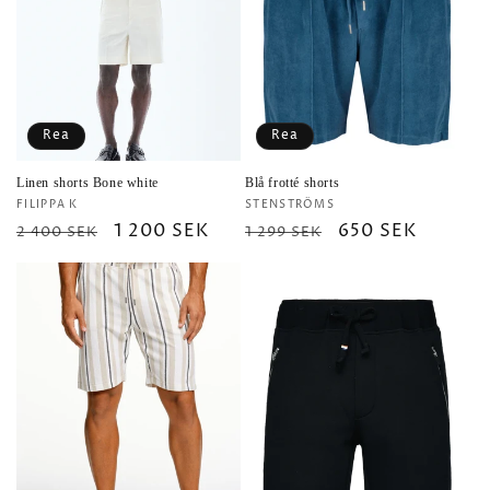
Rea
Rea
Linen shorts Bone white
Blå frotté shorts
Säljare:
Säljare:
FILIPPA K
STENSTRÖMS
Ordinarie
Försäljningspris
1 200 SEK
Ordinarie
Försäljningspris
650 SEK
2 400 SEK
1 299 SEK
pris
pris