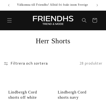
VIDARE
Välkomna till Friendhs! Alltid fri frakt inom Sverige
Använd k
TILL
INNEHÅLL
Varukorg
P
Herr Shorts
r
o
Filtrera och sortera
28 produkter
d
u
k
Lindbergh Cord
Lindbergh Cord
t
shorts off white
shorts navy
s