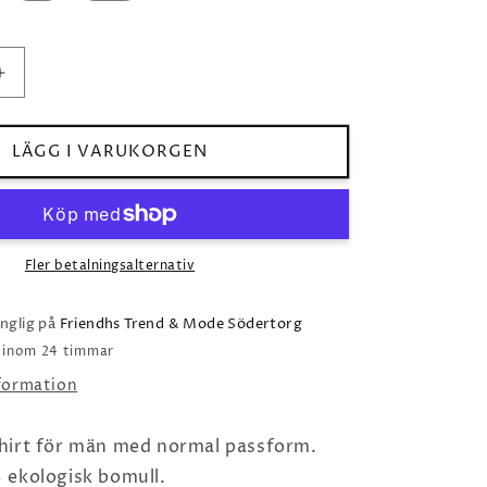
Öka
kvantitet
för
Stockholm
LÄGG I VARUKORGEN
rollin
white
Fler betalningsalternativ
änglig på
Friendhs Trend & Mode Södertorg
o inom 24 timmar
nformation
hirt för män med normal passform.
 ekologisk bomull.