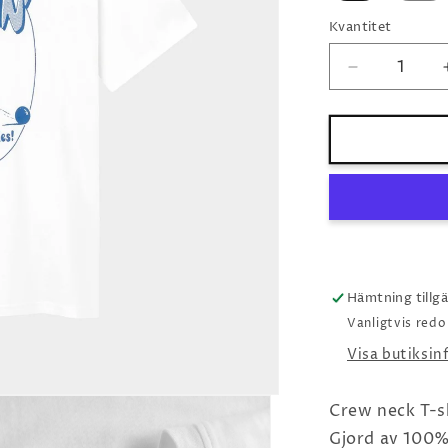
Kvantitet
Minska
kvantitet
för
Stockholm
rollin
white
Hämtning tillg
Vanligtvis red
Visa butiksi
Crew neck T-s
Gjord av 100%