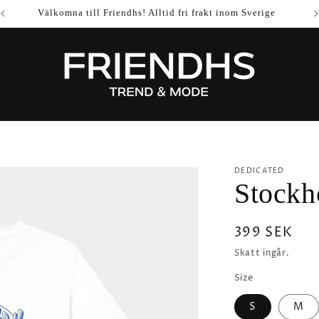
Välkomna till Friendhs! Alltid fri frakt inom Sverige
DEDICATED
Stockh
Ordinarie
399 SEK
pris
Skatt ingår.
Size
S
M