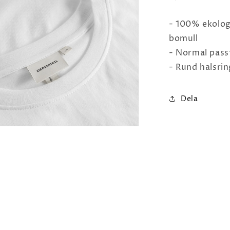
- 100% ekolog
bomull
- Normal pas
- Rund halsri
Dela
na
et
lfönster