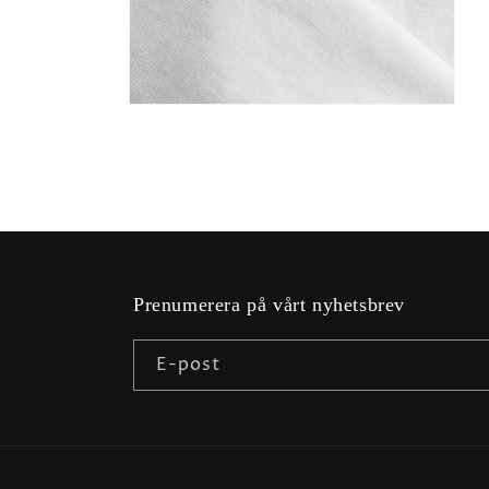
Öppna
mediet
4
i
modalfönster
Prenumerera på vårt nyhetsbrev
E-post