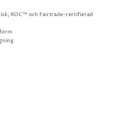
isk, ROC™ och Fairtrade-certifierad
sform
ngning