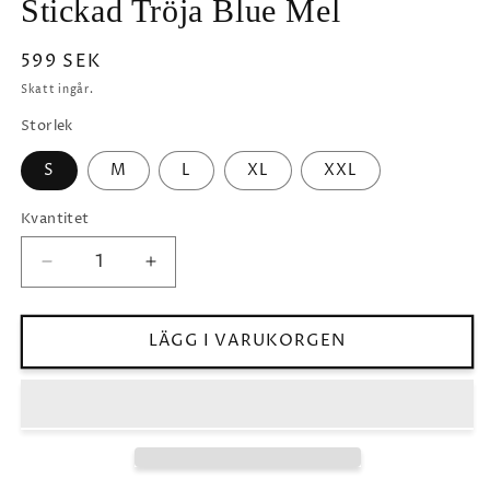
Stickad Tröja Blue Mel
Ordinarie
599 SEK
pris
Skatt ingår.
Storlek
S
M
L
XL
XXL
Kvantitet
Minska
Öka
kvantitet
kvantitet
för
för
Stickad
Stickad
LÄGG I VARUKORGEN
Tröja
Tröja
Blue
Blue
Mel
Mel