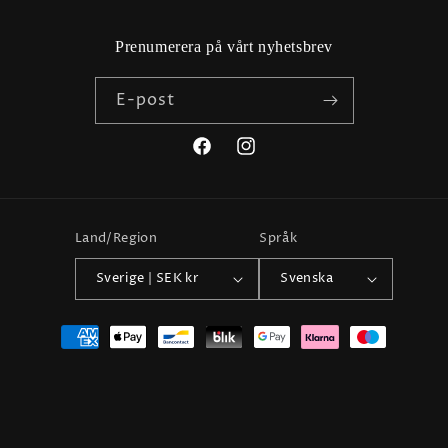
Prenumerera på vårt nyhetsbrev
E-post
Facebook
Instagram
Land/Region
Språk
Sverige | SEK kr
Svenska
Betalningsmetoder
© 2026,
Friendhs Trend & Mode
Powered by Shopify
Återbetalningspolicy
Ångerformulär