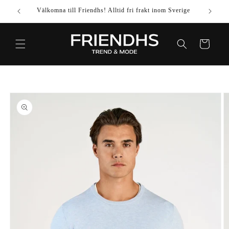
VIDARE
Välkomna till Friendhs! Alltid fri frakt inom Sverige
Använd k
TILL
INNEHÅLL
Varukorg
IDARE TILL
DUKTINFORMATION