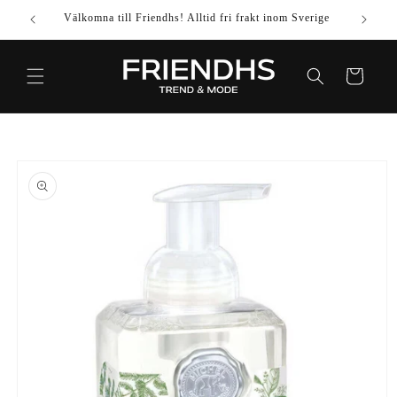
VIDARE
Välkomna till Friendhs! Alltid fri frakt inom Sverige
Använd k
TILL
INNEHÅLL
Varukorg
IDARE TILL
DUKTINFORMATION