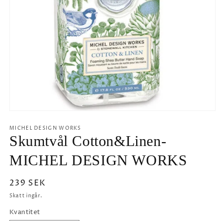
Öppna
mediet
1
MICHEL DESIGN WORKS
i
Skumtvål Cotton&Linen-
modalfönster
MICHEL DESIGN WORKS
Ordinarie
239 SEK
pris
Skatt ingår.
Kvantitet