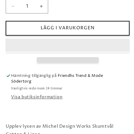
Minska
Öka
kvantitet
kvantitet
för
för
Skumtvål
Skumtvål
LÄGG I VARUKORGEN
Cotton&amp;Linen-
Cotton&amp;Linen-
MICHEL
MICHEL
DESIGN
DESIGN
WORKS
WORKS
Hämtning tillgänglig på
Friendhs Trend & Mode
Södertorg
Vanligtvis redo inom 24 timmar
Visa butiksinformation
Upplev lyxen av Michel Design Works Skumtvål