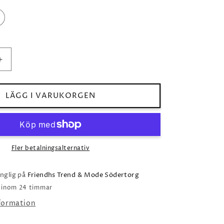
Öka
kvantitet
för
Roy
LÄGG I VARUKORGEN
Honky
Tonk
T-
shirt
Ecru
Fler betalningsalternativ
änglig på
Friendhs Trend & Mode Södertorg
o inom 24 timmar
nformation