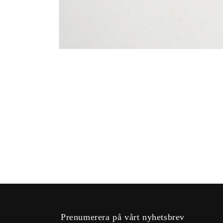
Öppna
mediet
1
i
modalfönster
Prenumerera på vårt nyhetsbrev