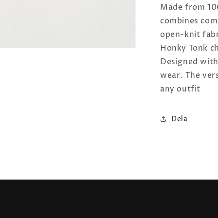
Made from 100
combines comf
open-knit fabr
Honky Tonk che
Designed with 
wear. The vers
any outfit
Dela