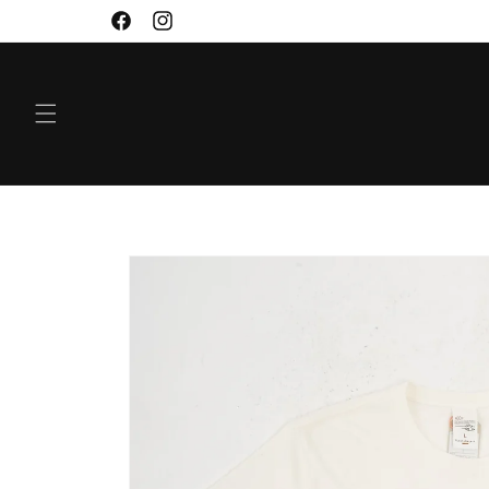
VIDARE
Facebook
Instagram
TILL
INNEHÅLL
GÅ VIDARE TILL
PRODUKTINFORMATION