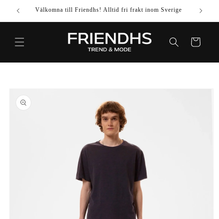
VIDARE
Välkomna till Friendhs! Alltid fri frakt inom Sverige
Använd k
TILL
INNEHÅLL
Varukorg
IDARE TILL
DUKTINFORMATION