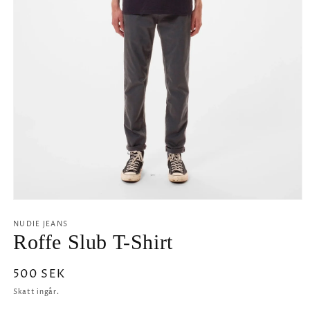
Öppna
mediet
1
NUDIE JEANS
i
Roffe Slub T-Shirt
modalfönster
Ordinarie
500 SEK
pris
Skatt ingår.