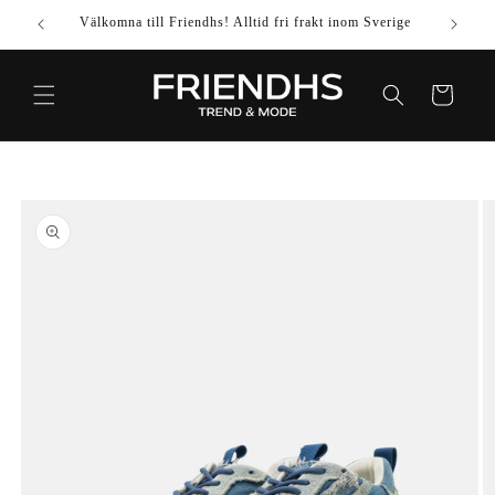
VIDARE
Välkomna till Friendhs! Alltid fri frakt inom Sverige
Använd k
TILL
INNEHÅLL
Varukorg
IDARE TILL
DUKTINFORMATION