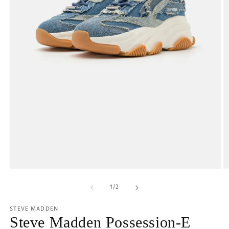
Öppna
Ö
mediet
m
1
2
av
1
/
2
i
i
modalfönster
m
STEVE MADDEN
Steve Madden Possession-E