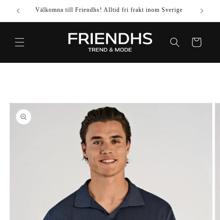
VIDARE
Välkomna till Friendhs! Alltid fri frakt inom Sverige
Använd k
TILL
INNEHÅLL
Varukorg
IDARE TILL
DUKTINFORMATION