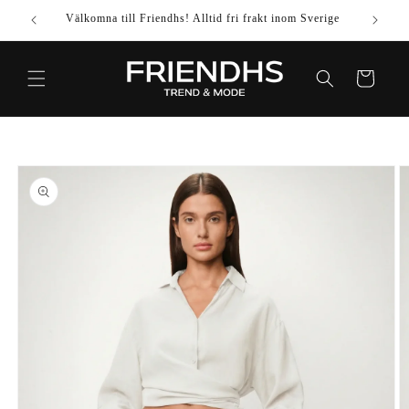
VIDARE
Välkomna till Friendhs! Alltid fri frakt inom Sverige
Använd k
TILL
INNEHÅLL
Varukorg
IDARE TILL
DUKTINFORMATION