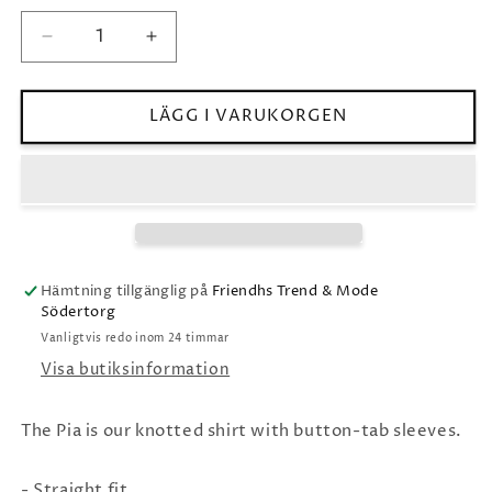
eller
inte
tillgänglig
Minska
Öka
kvantitet
kvantitet
för
för
Lois
Lois
LÄGG I VARUKORGEN
Pia
Pia
shirt
shirt
white
white
Lois
Lois
Hämtning tillgänglig på
Friendhs Trend & Mode
Södertorg
Vanligtvis redo inom 24 timmar
Visa butiksinformation
The Pia is our knotted shirt with button-tab sleeves.
- Straight fit