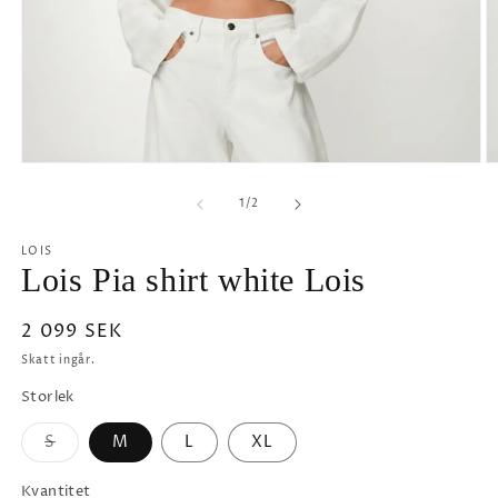
Öppna
Ö
mediet
m
1
2
av
1
/
2
i
i
modalfönster
m
LOIS
Lois Pia shirt white Lois
Ordinarie
2 099 SEK
pris
Skatt ingår.
Storlek
S
M
L
XL
Varianten
är
slutsåld
Kvantitet