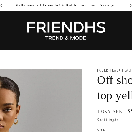
Välkomna till Friendhs! Alltid fri frakt inom Sverige
LAUREN RALPH LAU
Off sho
top ye
Ordinarie
F
5
1 095 SEK
pris
Skatt ingår.
Size