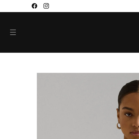
VIDARE
Facebook
Instagram
TILL
INNEHÅLL
GÅ VIDARE TILL
PRODUKTINFORMATION