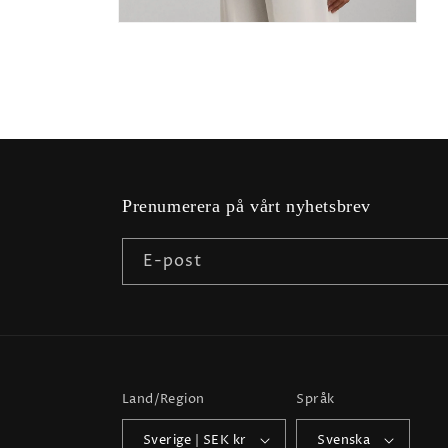
Öppna
mediet
2
i
modalfönster
Prenumerera på vårt nyhetsbrev
E-post
Land/Region
Språk
Sverige | SEK kr
Svenska