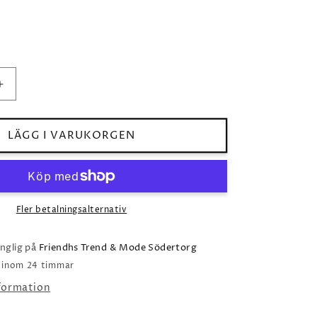
Öka
kvantitet
för
Off
LÄGG I VARUKORGEN
shoulder
jersey
stretch
top
yellow
Fler betalningsalternativ
änglig på
Friendhs Trend & Mode Södertorg
o inom 24 timmar
nformation