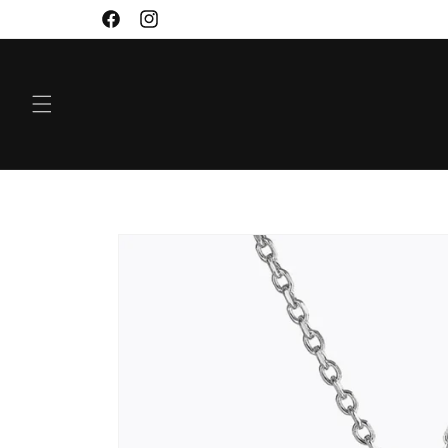
VIDARE
Facebook
Instagram
TILL
INNEHÅLL
GÅ VIDARE TILL
PRODUKTINFORMATION