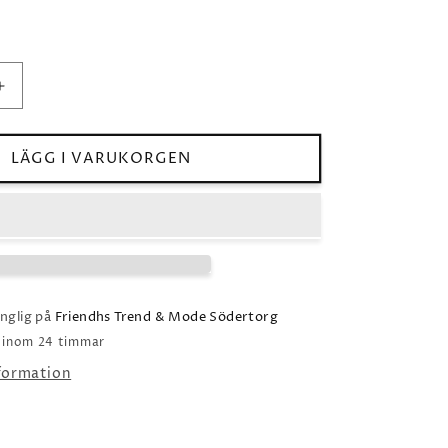
Öka
kvantitet
för
Caroline
LÄGG I VARUKORGEN
Svedbom
Leah
Necklace
/
Rose
Combo
Silver
änglig på
Friendhs Trend & Mode Södertorg
o inom 24 timmar
nformation