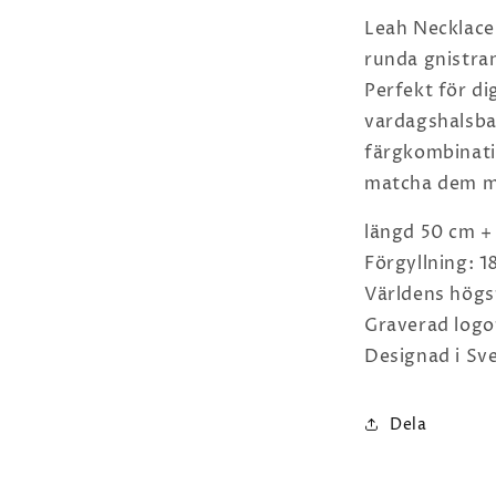
Leah Necklace
runda gnistran
Perfekt för di
vardagshalsba
färgkombinati
matcha dem m
längd 50 cm + 
Förgyllning: 
Världens högst
Graverad logo
Designad i Sve
Dela