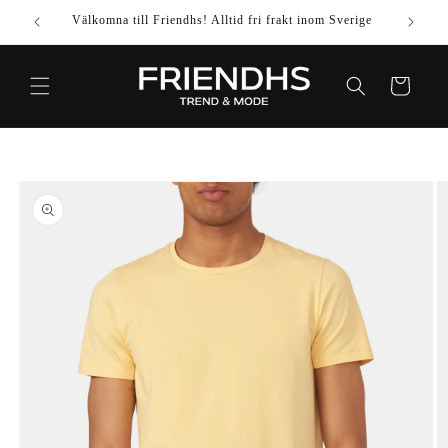
VIDARE
Välkomna till Friendhs! Alltid fri frakt inom Sverige
Använd k
TILL
INNEHÅLL
Varukorg
IDARE TILL
DUKTINFORMATION