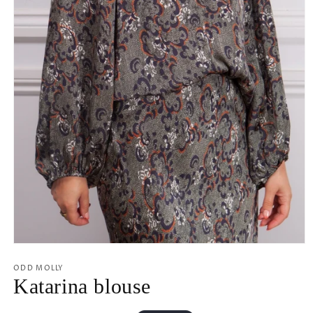
Öppna
mediet
1
ODD MOLLY
i
Katarina blouse
modalfönster