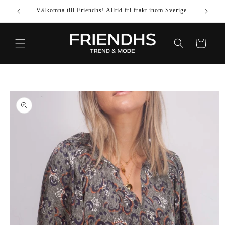
VIDARE
Välkomna till Friendhs! Alltid fri frakt inom Sverige
Använd k
TILL
INNEHÅLL
Varukorg
IDARE TILL
DUKTINFORMATION