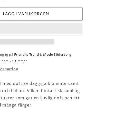
kvantitet
för
Jubilee
LÄGG I VARUKORGEN
änglig på
Friendhs Trend & Mode Södertorg
o inom 24 timmar
nformation
l med doft av daggiga blommor samt
och hallon. Vilken fantastisk samling
ukter som ger en ljuvlig doft och ett
d många färger.