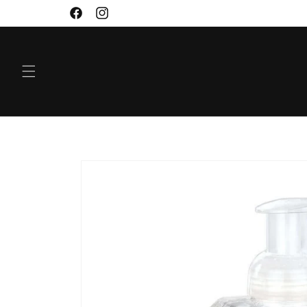
VIDARE
Facebook
Instagram
TILL
INNEHÅLL
GÅ VIDARE TILL
PRODUKTINFORMATION