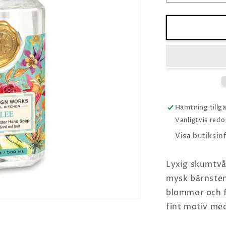
kvantitet
för
Jubilee
Hämtning tillg
Vanligtvis red
Visa butiksi
Lyxig skumtvå
mysk bärnsten 
blommor och fr
fint motiv me