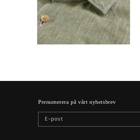
Öppna
mediet
2
i
modalfönster
Prenumerera på vårt nyhetsbrev
E-post