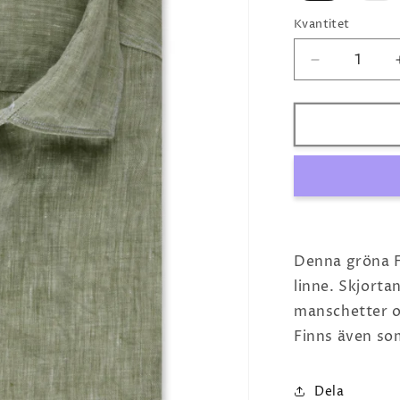
är
är
slutsåld
slu
Kvantitet
eller
ell
inte
int
tillgänglig
til
Minska
kvantitet
för
Grön
Linneskjorta
Denna gröna Fi
linne. Skjorta
manschetter o
Finns även so
Dela