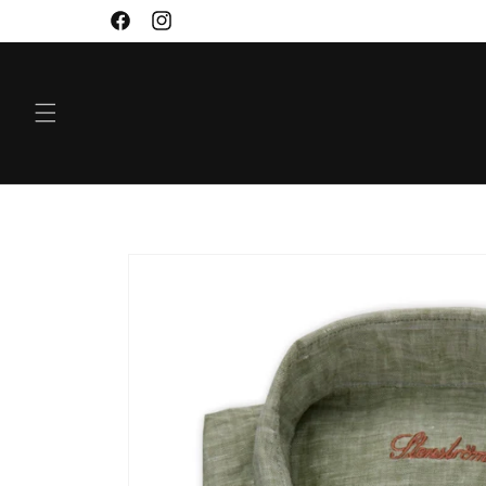
VIDARE
Facebook
Instagram
TILL
INNEHÅLL
GÅ VIDARE TILL
PRODUKTINFORMATION