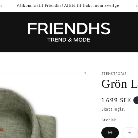
Välkomna till Friendhs! Alltid fri frakt inom Sverige
STENSTRÖMS
Grön L
Ordinarie
1 699 SEK
pris
Skatt ingår.
Storlek
M
L
Varianten
Var