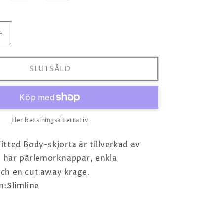
är
är
tsåld
slutsåld
slutsåld
er
eller
eller
e
inte
inte
lgänglig
tillgänglig
tillgänglig
Öka
kvantitet
för
Grön
SLUTSÅLD
Linneskjorta
Fler betalningsalternativ
tted Body-skjorta är tillverkad av
n har pärlemorknappar, enkla
ch en cut away krage.
m:
Slimline