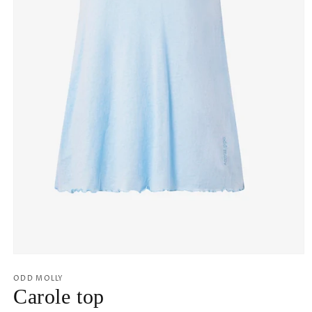
Öppna
mediet
1
ODD MOLLY
i
Carole top
modalfönster