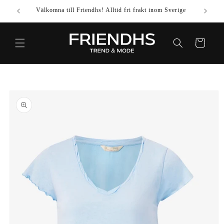
VIDARE
Välkomna till Friendhs! Alltid fri frakt inom Sverige
Använd k
TILL
INNEHÅLL
Varukorg
IDARE TILL
DUKTINFORMATION