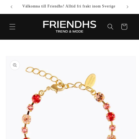
VIDARE
Välkomna till Friendhs! Alltid fri frakt inom Sverige
Använd k
TILL
INNEHÅLL
Varukorg
IDARE TILL
DUKTINFORMATION