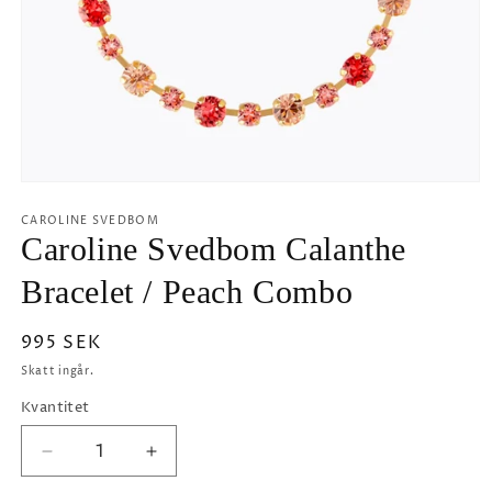
Öppna
mediet
1
CAROLINE SVEDBOM
i
Caroline Svedbom Calanthe
modalfönster
Bracelet / Peach Combo
Ordinarie
995 SEK
pris
Skatt ingår.
Kvantitet
Minska
Öka
kvantitet
kvantitet