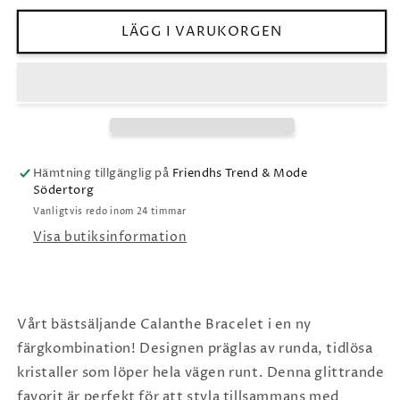
för
för
Caroline
Caroline
LÄGG I VARUKORGEN
Svedbom
Svedbom
Calanthe
Calanthe
Bracelet
Bracelet
/
/
Peach
Peach
Combo
Combo
Hämtning tillgänglig på
Friendhs Trend & Mode
Södertorg
Vanligtvis redo inom 24 timmar
Visa butiksinformation
Vårt bästsäljande Calanthe Bracelet i en ny
färgkombination! Designen präglas av runda, tidlösa
kristaller som löper hela vägen runt. Denna glittrande
favorit är perfekt för att styla tillsammans med