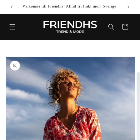
VIDARE
Välkomna till Friendhs! Alltid fri frakt inom Sverige
Använd k
TILL
INNEHÅLL
Varukorg
IDARE TILL
DUKTINFORMATION