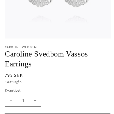
Öppna
mediet
1
CAROLINE SVEDBOM
i
Caroline Svedbom Vassos
modalfönster
Earrings
Ordinarie
795 SEK
pris
Skatt ingår.
Kvantitet
Minska
Öka
kvantitet
kvantitet
för
för