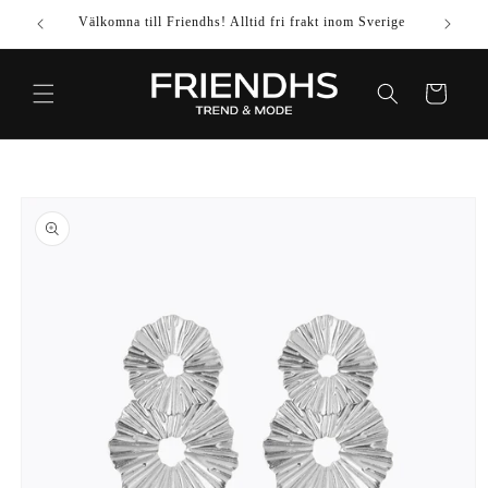
VIDARE
Välkomna till Friendhs! Alltid fri frakt inom Sverige
Använd k
TILL
INNEHÅLL
Varukorg
IDARE TILL
DUKTINFORMATION