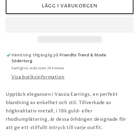
Caroline
Caroline
LÄGG I VARUKORGEN
Svedbom
Svedbom
Vassos
Vassos
Earrings
Earrings
Hämtning tillgänglig på
Friendhs Trend & Mode
Södertorg
Vanligtvis redo inom 24 timmar
Visa butiksinformation
Upptäck elegansen i Vassia Earrings, en perfekt
blandning av enkelhet och stil. Tillverkade av
högkvalitativ metall, i 18k guld- eller
rhodiumplätering, är dessa örhängen designade för
att ge ett stilfullt intryck till varje outfit.