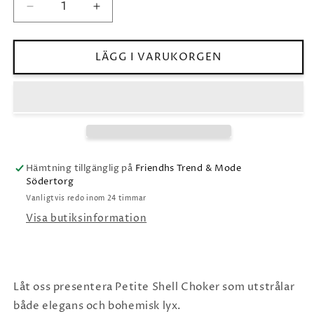
Minska
Öka
kvantitet
kvantitet
för
för
Caroline
Caroline
LÄGG I VARUKORGEN
Svedbom
Svedbom
Petite
Petite
Shell
Shell
Choker
Choker
Hämtning tillgänglig på
Friendhs Trend & Mode
Södertorg
Vanligtvis redo inom 24 timmar
Visa butiksinformation
Låt oss presentera Petite Shell Choker som utstrålar
både elegans och bohemisk lyx.