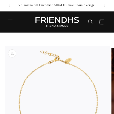
VIDARE
Välkomna till Friendhs! Alltid fri frakt inom Sverige
Använd k
TILL
INNEHÅLL
Varukorg
IDARE TILL
DUKTINFORMATION