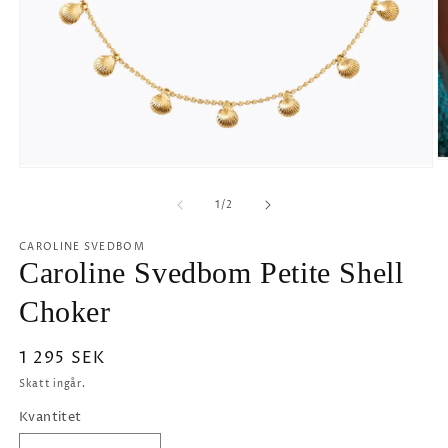
Ö
Öppna
m
mediet
2
1
av
1
/
2
i
i
m
modalfönster
CAROLINE SVEDBOM
Caroline Svedbom Petite Shell
Choker
Ordinarie
1 295 SEK
pris
Skatt ingår.
Kvantitet