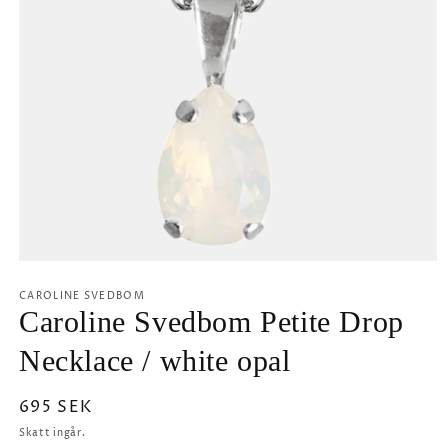
Öppna
mediet
1
CAROLINE SVEDBOM
i
Caroline Svedbom Petite Drop
modalfönster
Necklace / white opal
Ordinarie
695 SEK
pris
Skatt ingår.