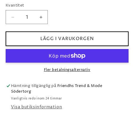
Kvantitet
Minska
Öka
kvantitet
kvantitet
för
för
Caroline
Caroline
LÄGG I VARUKORGEN
Svedbom
Svedbom
Petite
Petite
Drop
Drop
Necklace
Necklace
/
/
Fler betalningsalternativ
white
white
opal
opal
Hämtning tillgänglig på
Friendhs Trend & Mode
Södertorg
Vanligtvis redo inom 24 timmar
Visa butiksinformation