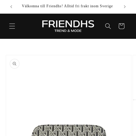
VIDARE
Välkomna till Friendhs! Alltid fri frakt inom Sverige
Använd k
TILL
INNEHÅLL
Varukorg
IDARE TILL
DUKTINFORMATION