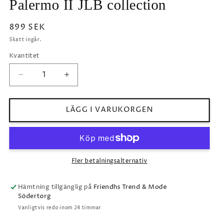
Palermo II JLB collection
Ordinarie
899 SEK
pris
Skatt ingår.
Kvantitet
Minska
Öka
kvantitet
kvantitet
för
för
Palermo
Palermo
LÄGG I VARUKORGEN
II
II
JLB
JLB
collection
collection
Fler betalningsalternativ
Hämtning tillgänglig på
Friendhs Trend & Mode
Södertorg
Vanligtvis redo inom 24 timmar