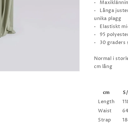
• Maxiklännin
• Långa juste
unika plagg
• Elastiskt m
• 95 polyeste
• 30 graders 
Normal i storl
cm lång
cm
S
Length
11
Waist
6
Strap
18