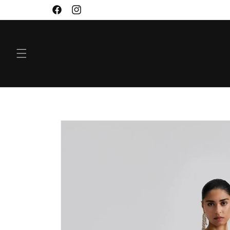
VIDARE
Facebook
Instagram
TILL
INNEHÅLL
GÅ VIDARE TILL
PRODUKTINFORMATION