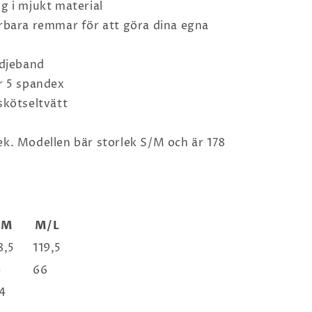
g i mjukt material
rbara remmar för att göra dina egna
idjeband
r 5 spandex
skötseltvätt
ek. Modellen bär storlek S/M och är 178
/M
M/L
8,5
119,5
4
66
4