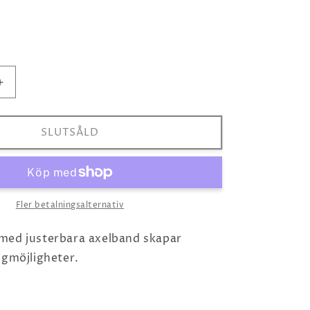
Öka
kvantitet
för
Malina
SLUTSÅLD
Lola
Maxi
Klänning
-
Sage
Fler betalningsalternativ
med justerbara axelband skapar
ngmöjligheter.