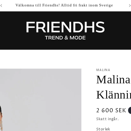
Välkomna till Friendhs! Alltid fri frakt inom Sverige
MALINA
Malina
Klänni
Ordinarie
2 600 SEK
pris
Skatt ingår.
Storlek