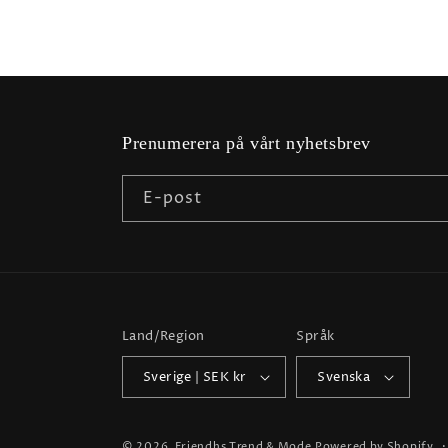
Prenumerera på vårt nyhetsbrev
E-post
Land/Region
Språk
Sverige | SEK kr
Svenska
© 2026,
Friendhs Trend & Mode
Powered by Shopify