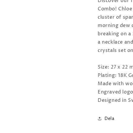
Discover our f
Combo! Chloe i
cluster of spa
morning dew o
breaking on a 
a necklace and
crystals set o
Size: 27 x 22
Plating: 18K 
Made with worl
Engraved log
Designed in S
Dela