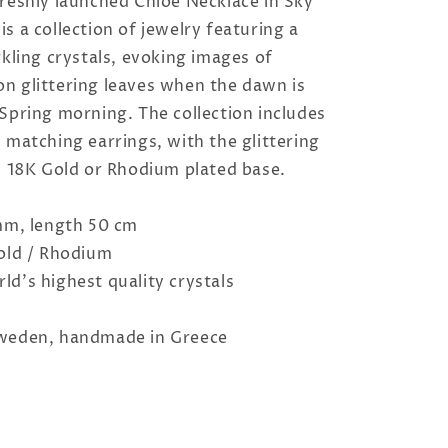
reshly launched Chloe Necklace in Sky
s a collection of jewelry featuring a
rkling crystals, evoking images of
n glittering leaves when the dawn is
Spring morning. The collection includes
 matching earrings, with the glittering
n 18K Gold or Rhodium plated base.
 mm, length 50 cm
Gold / Rhodium
d’s highest quality crystals
o
weden, handmade in Greece