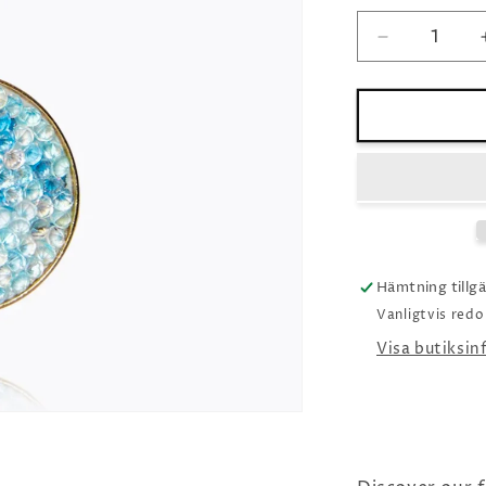
Minska
kvantitet
för
Caroline
Svedbom
Chloe
Necklace
/
Sky
Combo
Hämtning tillg
Vanligtvis red
Visa butiksi