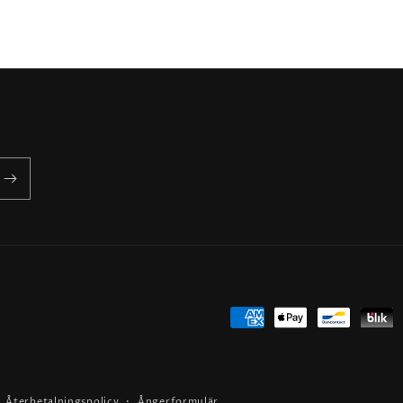
Betalningsmetoder
Återbetalningspolicy
Ångerformulär