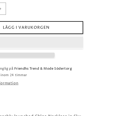
Öka
kvantitet
för
Caroline
LÄGG I VARUKORGEN
Svedbom
Chloe
Necklace
/
Sky
Combo
änglig på
Friendhs Trend & Mode Södertorg
o inom 24 timmar
nformation