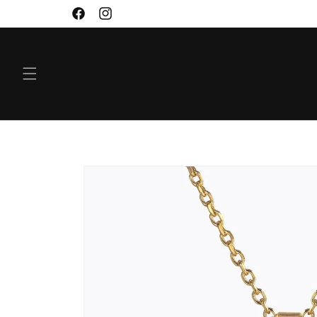
VIDARE
Facebook
Instagram
TILL
INNEHÅLL
GÅ VIDARE TILL
PRODUKTINFORMATION